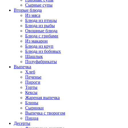
Сырные супы
Вторые блюда
Из мяса
Блюда из птицы
Блюда из рыбы
Овощные блюда
Блюда с грибами
Из макарон
Блюда из круп
Блюда из бобовых
Шашлык
Полуфабрикаты
Выпечка
Хлеб
Печенье
Пироги
Торты
Кексы
Жареная выпечка
Блины
Сырники
Выпечка с творогом
Пицца
Десерты