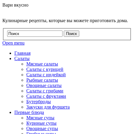
Вари вкусно
Кулинарные рецепты, которые вы можете приготовить дома.
Open menu
Главная
Салаты
Мясные салаты
Салаты с курицей
Салаты с индейкой
Рыбные салаты
Овощные салаты
Салаты с грибами
Салаты с фруктами
Бутерброды
Закуски для фуршета
Первые блюда
Мясные супы
Куриные супы
Овощные супы
Грибные супы