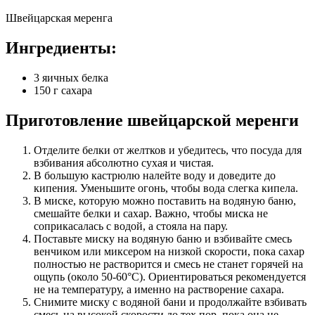
Швейцарская меренга
Ингредиенты:
3 яичных белка
150 г сахара
Приготовление швейцарской меренги
Отделите белки от желтков и убедитесь, что посуда для
взбивания абсолютно сухая и чистая.
В большую кастрюлю налейте воду и доведите до
кипения. Уменьшите огонь, чтобы вода слегка кипела.
В миске, которую можно поставить на водяную баню,
смешайте белки и сахар. Важно, чтобы миска не
соприкасалась с водой, а стояла на пару.
Поставьте миску на водяную баню и взбивайте смесь
венчиком или миксером на низкой скорости, пока сахар
полностью не растворится и смесь не станет горячей на
ощупь (около 50-60°C). Ориентироваться рекомендуется
не на температуру, а именно на растворение сахара.
Снимите миску с водяной бани и продолжайте взбивать
смесь на высокой скорости до тех пор, пока она не