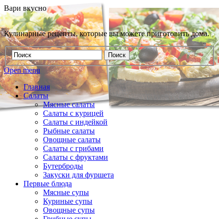
Вари вкусно
Кулинарные рецепты, которые вы можете приготовить дома.
Open menu
Главная
Салаты
Мясные салаты
Салаты с курицей
Салаты с индейкой
Рыбные салаты
Овощные салаты
Салаты с грибами
Салаты с фруктами
Бутерброды
Закуски для фуршета
Первые блюда
Мясные супы
Куриные супы
Овощные супы
Грибные супы