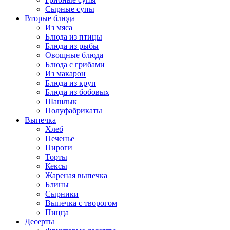
Сырные супы
Вторые блюда
Из мяса
Блюда из птицы
Блюда из рыбы
Овощные блюда
Блюда с грибами
Из макарон
Блюда из круп
Блюда из бобовых
Шашлык
Полуфабрикаты
Выпечка
Хлеб
Печенье
Пироги
Торты
Кексы
Жареная выпечка
Блины
Сырники
Выпечка с творогом
Пицца
Десерты