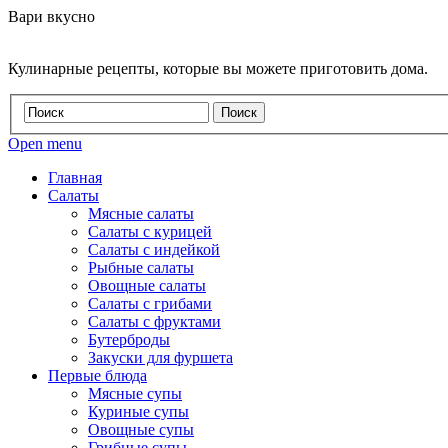
Вари вкусно
Кулинарные рецепты, которые вы можете приготовить дома.
Open menu
Главная
Салаты
Мясные салаты
Салаты с курицей
Салаты с индейкой
Рыбные салаты
Овощные салаты
Салаты с грибами
Салаты с фруктами
Бутерброды
Закуски для фуршета
Первые блюда
Мясные супы
Куриные супы
Овощные супы
Грибные супы