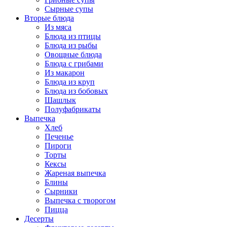
Сырные супы
Вторые блюда
Из мяса
Блюда из птицы
Блюда из рыбы
Овощные блюда
Блюда с грибами
Из макарон
Блюда из круп
Блюда из бобовых
Шашлык
Полуфабрикаты
Выпечка
Хлеб
Печенье
Пироги
Торты
Кексы
Жареная выпечка
Блины
Сырники
Выпечка с творогом
Пицца
Десерты