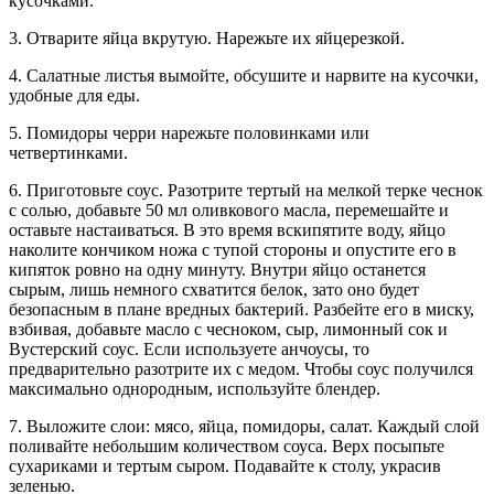
кусочками.
3. Отварите яйца вкрутую. Нарежьте их яйцерезкой.
4. Салатные листья вымойте, обсушите и нарвите на кусочки,
удобные для еды.
5. Помидоры черри нарежьте половинками или
четвертинками.
6. Приготовьте соус. Разотрите тертый на мелкой терке чеснок
с солью, добавьте 50 мл оливкового масла, перемешайте и
оставьте настаиваться. В это время вскипятите воду, яйцо
наколите кончиком ножа с тупой стороны и опустите его в
кипяток ровно на одну минуту. Внутри яйцо останется
сырым, лишь немного схватится белок, зато оно будет
безопасным в плане вредных бактерий. Разбейте его в миску,
взбивая, добавьте масло с чесноком, сыр, лимонный сок и
Вустерский соус. Если используете анчоусы, то
предварительно разотрите их с медом. Чтобы соус получился
максимально однородным, используйте блендер.
7. Выложите слои: мясо, яйца, помидоры, салат. Каждый слой
поливайте небольшим количеством соуса. Верх посыпьте
сухариками и тертым сыром. Подавайте к столу, украсив
зеленью.