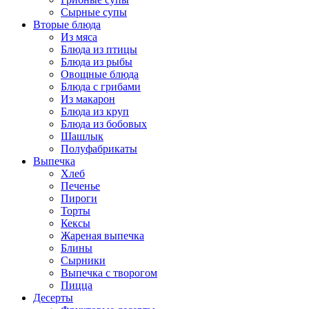
Сырные супы
Вторые блюда
Из мяса
Блюда из птицы
Блюда из рыбы
Овощные блюда
Блюда с грибами
Из макарон
Блюда из круп
Блюда из бобовых
Шашлык
Полуфабрикаты
Выпечка
Хлеб
Печенье
Пироги
Торты
Кексы
Жареная выпечка
Блины
Сырники
Выпечка с творогом
Пицца
Десерты