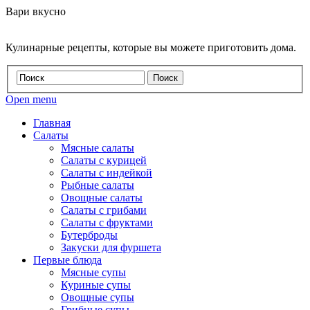
Вари вкусно
Кулинарные рецепты, которые вы можете приготовить дома.
Open menu
Главная
Салаты
Мясные салаты
Салаты с курицей
Салаты с индейкой
Рыбные салаты
Овощные салаты
Салаты с грибами
Салаты с фруктами
Бутерброды
Закуски для фуршета
Первые блюда
Мясные супы
Куриные супы
Овощные супы
Грибные супы