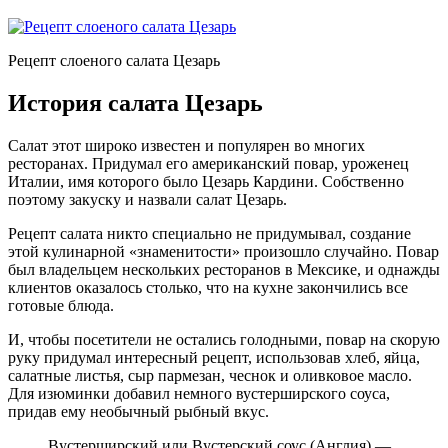
Рецепт слоеного салата Цезарь
История салата Цезарь
Салат этот широко известен и популярен во многих
ресторанах. Придумал его американский повар, уроженец
Италии, имя которого было Цезарь Кардини. Собственно
поэтому закуску и назвали салат Цезарь.
Рецепт салата никто специально не придумывал, создание
этой кулинарной «знаменитости» произошло случайно. Повар
был владельцем нескольких ресторанов в Мексике, и однажды
клиентов оказалось столько, что на кухне закончились все
готовые блюда.
И, чтобы посетители не остались голодными, повар на скорую
руку придумал интересный рецепт, использовав хлеб, яйца,
салатные листья, сыр пармезан, чеснок и оливковое масло.
Для изюминки добавил немного вустерширского соуса,
придав ему необычный рыбный вкус.
Вустерширский или Вустерский соус (Англия) —