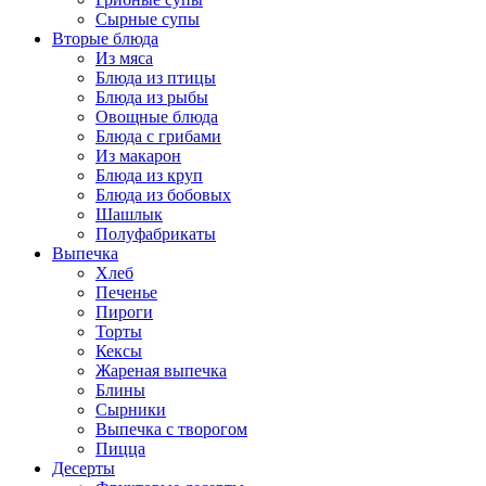
Сырные супы
Вторые блюда
Из мяса
Блюда из птицы
Блюда из рыбы
Овощные блюда
Блюда с грибами
Из макарон
Блюда из круп
Блюда из бобовых
Шашлык
Полуфабрикаты
Выпечка
Хлеб
Печенье
Пироги
Торты
Кексы
Жареная выпечка
Блины
Сырники
Выпечка с творогом
Пицца
Десерты