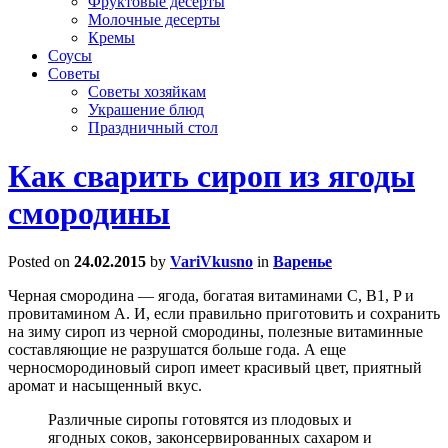
Фруктовые десерты
Молочные десерты
Кремы
Соусы
Советы
Советы хозяйкам
Украшение блюд
Праздничный стол
Как сварить сироп из ягоды
смородины
Posted on
24.02.2015
by
VariVkusno
in
Варенье
Черная смородина — ягода, богатая витаминами С, B1, P и
провитамином А. И, если правильно приготовить и сохранить
на зиму сироп из черной смородины, полезные витаминные
составляющие не разрушатся больше года. А еще
черносмородиновый сироп имеет красивый цвет, приятный
аромат и насыщенный вкус.
Различные сиропы готовятся из плодовых и
ягодных соков, законсервированных сахаром и