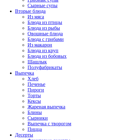
Сырные супы
Вторые блюда
Из мяса
Блюда из птицы
Блюда из рыбы
Овощные блюда
Блюда с грибами
Из макарон
Блюда из круп
Блюда из бобовых
Шашлык
Полуфабрикаты
Выпечка
Хлеб
Печенье
Пироги
Торты
Кексы
Жареная выпечка
Блины
Сырники
Выпечка с творогом
Пицца
Десерты