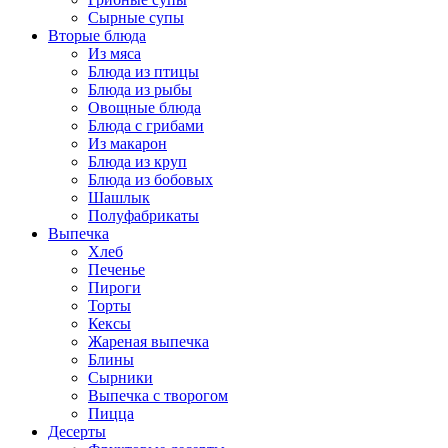
Сырные супы
Вторые блюда
Из мяса
Блюда из птицы
Блюда из рыбы
Овощные блюда
Блюда с грибами
Из макарон
Блюда из круп
Блюда из бобовых
Шашлык
Полуфабрикаты
Выпечка
Хлеб
Печенье
Пироги
Торты
Кексы
Жареная выпечка
Блины
Сырники
Выпечка с творогом
Пицца
Десерты