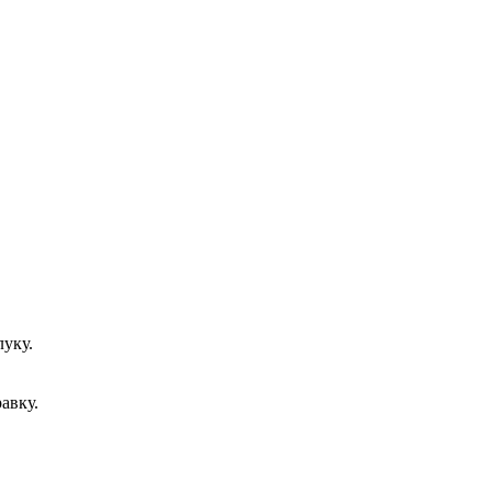
луку.
авку.