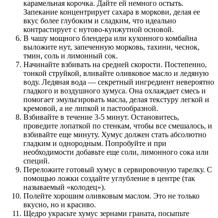
карамельная корочка. Дайте ей немного остыть.
Запекание концентрирует сахара в моркови, делая ее
вкус более глубоким и сладким, что идеально
контрастирует с нутово-кунжутной основой.
В чашу мощного блендера или кухонного комбайна
выложите нут, запеченную морковь, тахини, чеснок,
тмин, соль и лимонный сок.
Начинайте взбивать на средней скорости. Постепенно,
тонкой струйкой, вливайте оливковое масло и ледяную
воду. Ледяная вода — секретный ингредиент невероятно
гладкого и воздушного хумуса. Она охлаждает смесь и
помогает эмульгировать масла, делая текстуру легкой и
кремовой, а не липкой и пастообразной.
Взбивайте в течение 3-5 минут. Остановитесь,
проведите лопаткой по стенкам, чтобы все смешалось, и
взбивайте еще минуту. Хумус должен стать абсолютно
гладким и однородным. Попробуйте и при
необходимости добавьте еще соли, лимонного сока или
специй.
Переложите готовый хумус в сервировочную тарелку. С
помощью ложки создайте углубление в центре (так
называемый «колодец»).
Полейте хорошим оливковым маслом. Это не только
вкусно, но и красиво.
Щедро украсьте хумус зернами граната, посыпьте