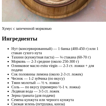
Хумус с запеченной морковью
Ингредиенты
Нут (консервированный) — 1 банка (400-450 г) или 1
стакан сухого нута
Тахини (кунжутная паста) — ¼ стакана (60-70 г)
Морковь — 2-3 средние (около 250-300 г)
Оливковое масло extra virgin — 2-3 ст. ложки + для
подачи
Сок половины лимона (около 2-3 ст. ложек)
Чеснок — 1-2 зубчика (по вкусу)
Тмин молотый — ½ ч. ложки
Соль — по вкусу (примерно ½-1 ч. ложка)
Ледяная вода — 3-5 ст. ложек
Зерна граната (для подачи)
Семена кунжута или черного кунжута
Свежая зелень (петрушка, кинза)