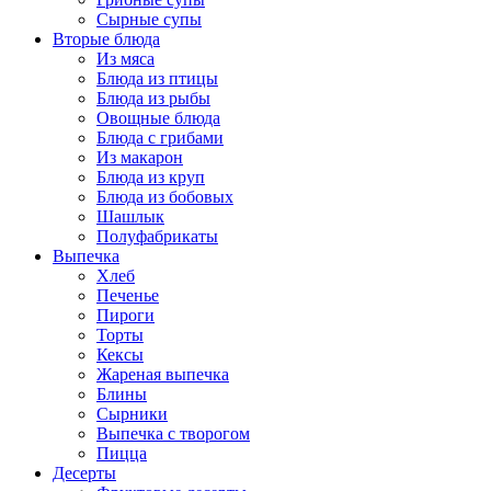
Сырные супы
Вторые блюда
Из мяса
Блюда из птицы
Блюда из рыбы
Овощные блюда
Блюда с грибами
Из макарон
Блюда из круп
Блюда из бобовых
Шашлык
Полуфабрикаты
Выпечка
Хлеб
Печенье
Пироги
Торты
Кексы
Жареная выпечка
Блины
Сырники
Выпечка с творогом
Пицца
Десерты