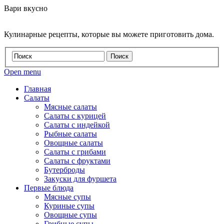
Вари вкусно
Кулинарные рецепты, которые вы можете приготовить дома.
Open menu
Главная
Салаты
Мясные салаты
Салаты с курицей
Салаты с индейкой
Рыбные салаты
Овощные салаты
Салаты с грибами
Салаты с фруктами
Бутерброды
Закуски для фуршета
Первые блюда
Мясные супы
Куриные супы
Овощные супы
Грибные супы