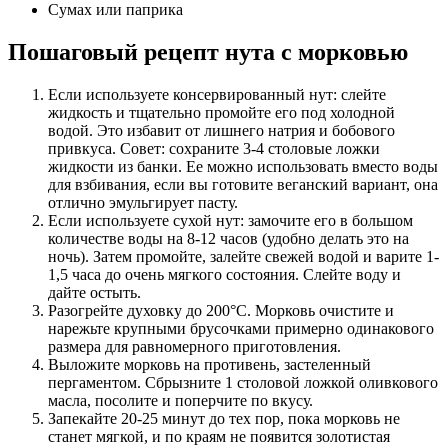
Сумах или паприка
Пошаговый рецепт нута с морковью
Если используете консервированный нут: слейте
жидкость и тщательно промойте его под холодной
водой. Это избавит от лишнего натрия и бобового
привкуса. Совет: сохраните 3-4 столовые ложки
жидкости из банки. Ее можно использовать вместо воды
для взбивания, если вы готовите веганский вариант, она
отлично эмульгирует пасту.
Если используете сухой нут: замочите его в большом
количестве воды на 8-12 часов (удобно делать это на
ночь). Затем промойте, залейте свежей водой и варите 1-
1,5 часа до очень мягкого состояния. Слейте воду и
дайте остыть.
Разогрейте духовку до 200°C. Морковь очистите и
нарежьте крупными брусочками примерно одинакового
размера для равномерного приготовления.
Выложите морковь на противень, застеленный
пергаментом. Сбрызните 1 столовой ложкой оливкового
масла, посолите и поперчите по вкусу.
Запекайте 20-25 минут до тех пор, пока морковь не
станет мягкой, и по краям не появится золотистая