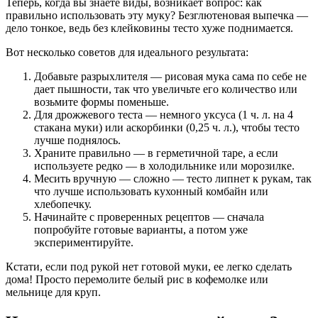
Теперь, когда вы знаете виды, возникает вопрос: как
правильно использовать эту муку? Безглютеновая выпечка —
дело тонкое, ведь без клейковины тесто хуже поднимается.
Вот несколько советов для идеального результата:
Добавьте разрыхлителя — рисовая мука сама по себе не
дает пышности, так что увеличьте его количество или
возьмите формы поменьше.
Для дрожжевого теста — немного уксуса (1 ч. л. на 4
стакана муки) или аскорбинки (0,25 ч. л.), чтобы тесто
лучше поднялось.
Храните правильно — в герметичной таре, а если
используете редко — в холодильнике или морозилке.
Месить вручную — сложно — тесто липнет к рукам, так
что лучше использовать кухонный комбайн или
хлебопечку.
Начинайте с проверенных рецептов — сначала
попробуйте готовые варианты, а потом уже
экспериментируйте.
Кстати, если под рукой нет готовой муки, ее легко сделать
дома! Просто перемолите белый рис в кофемолке или
мельнице для круп.