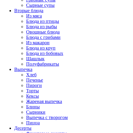
Сырные супы
Вторые блюда
Из мяса
Блюда из птицы
Блюда из рыбы
Овощные блюда
Блюда с грибами
Из макарон
Блюда из круп
Блюда из бобовых
Шашлык
Полуфабрикаты
Выпечка
Хлеб
Печенье
Пироги
Торты
Кексы
Жареная выпечка
Блины
Сырники
Выпечка с творогом
Пицца
Десерты